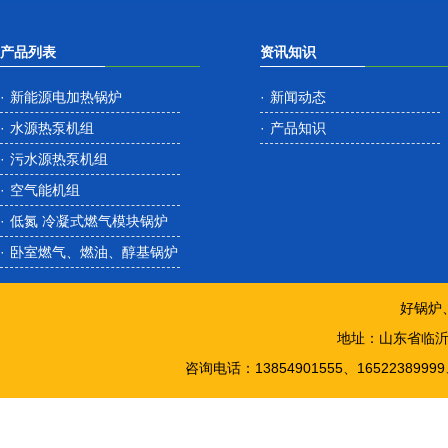
产品列表
资讯知识
·
新能源电加热锅炉
·
新闻动态
·
水源热泵机组
·
产品知识
·
污水源热泵机组
·
空气能机组
·
低氮 冷凝式燃气模块锅炉
·
卧室燃气、燃油、醇基锅炉
好锅炉
地址：山东省临
咨询电话：13854901555、1652238