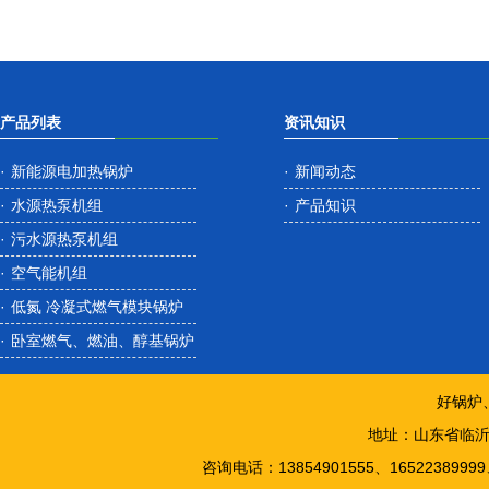
产品列表
资讯知识
·
新能源电加热锅炉
·
新闻动态
·
水源热泵机组
·
产品知识
·
污水源热泵机组
·
空气能机组
·
低氮 冷凝式燃气模块锅炉
·
卧室燃气、燃油、醇基锅炉
好锅炉
地址：山东省临
咨询电话：13854901555、1652238