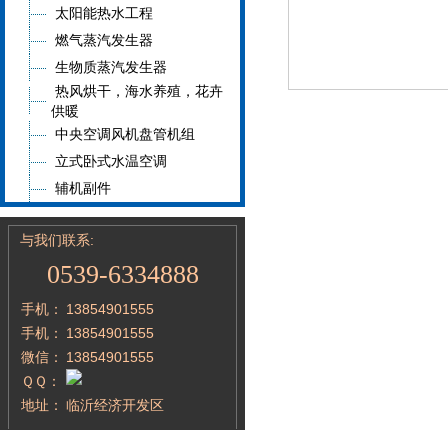
太阳能热水工程
燃气蒸汽发生器
生物质蒸汽发生器
热风烘干，海水养殖，花卉
供暖
中央空调风机盘管机组
立式卧式水温空调
辅机副件
与我们联系:
0539-6334888
手机：
13854901555
手机：
13854901555
微信：
13854901555
ＱＱ：
地址：
临沂经济开发区