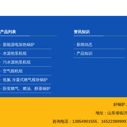
产品列表
资讯知识
·
新能源电加热锅炉
·
新闻动态
·
水源热泵机组
·
产品知识
·
污水源热泵机组
·
空气能机组
·
低氮 冷凝式燃气模块锅炉
·
卧室燃气、燃油、醇基锅炉
好锅炉
地址：山东省临
咨询电话：13854901555、1652238