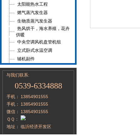
太阳能热水工程
燃气蒸汽发生器
生物质蒸汽发生器
热风烘干，海水养殖，花卉
供暖
中央空调风机盘管机组
立式卧式水温空调
辅机副件
与我们联系:
0539-6334888
手机：
13854901555
手机：
13854901555
微信：
13854901555
ＱＱ：
地址：
临沂经济开发区