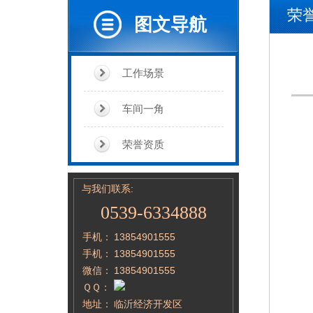
荣
图文导航
工作场景
车间一角
荣誉资质
与我们联系:
0539-6334888
手机：
13854901555
手机：
13854901555
微信：
13854901555
ＱＱ：
地址：
临沂经济开发区