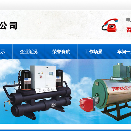
电
咨
展示
企业近况
荣誉资质
工作场景
车间一