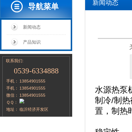
新闻动态
导航菜单
新闻动态
产品知识
联系我们:
0539-6334888
手机：
13854901555
水源热泵
手机：
13854901555
微信：
13854901555
制冷/制
ＱＱ：
置，制热
地址：
临沂经济开发区